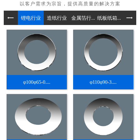
锂电行业
造纸行业
金属箔行...
纸板纸箱...
不干胶热
φ100φ65-0....
φ110φ90-3....