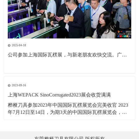
2025-04-18
公司参加上海国际瓦楞展，与新老朋友欢快交流。广东包协纸委会领导亲临现场参观。本次展会为公司深耕国内市场，拓展海外市场，更前进了一步。
2023-09-16
上海WEPACK SinoCorrugated2023展会收货满满
桦桠刀具参加2023年中国国际瓦楞展览会完美收官 2023
年7月12日至14日，为期3天的中国国际瓦楞展览会，在
上海虹桥国家会展中心举行，桦桠刀具，以：“做专业，
做精品”理念，携带产品参展。向四海宾朋展示了桦桠的
专业风采，吸引全球的客商参与交流，精彩盛况，一起
东莞桦桠刀具有限公司 版权所有