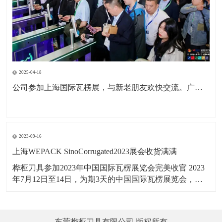
2025-04-18
公司参加上海国际瓦楞展，与新老朋友欢快交流。广东包协纸委会领导亲临现场参观。本次展会为公司深耕国内市场，拓展海外市场，更前进了一步。
2023-09-16
上海WEPACK SinoCorrugated2023展会收货满满
桦桠刀具参加2023年中国国际瓦楞展览会完美收官 2023
年7月12日至14日，为期3天的中国国际瓦楞展览会，在
上海虹桥国家会展中心举行，桦桠刀具，以：“做专业，
做精品”理念，携带产品参展。向四海宾朋展示了桦桠的
专业风采，吸引全球的客商参与交流，精彩盛况，一起
东莞桦桠刀具有限公司 版权所有