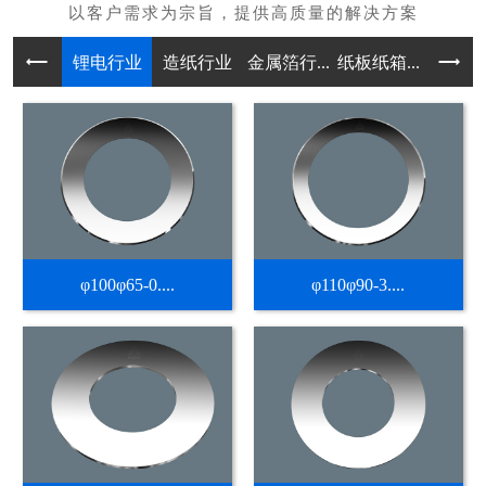
锂电行业
造纸行业
金属箔行...
纸板纸箱...
不干胶热
φ100φ65-0....
φ110φ90-3....