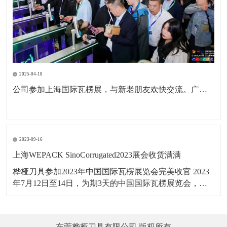
2025-04-18
公司参加上海国际瓦楞展，与新老朋友欢快交流。广东包协纸委会领导亲临现场参观。本次展会为公司深耕国内市场，拓展海外市场，更前进了一步。
2023-09-16
上海WEPACK SinoCorrugated2023展会收货满满
桦桠刀具参加2023年中国国际瓦楞展览会完美收官 2023
年7月12日至14日，为期3天的中国国际瓦楞展览会，在
上海虹桥国家会展中心举行，桦桠刀具，以：“做专业，
做精品”理念，携带产品参展。向四海宾朋展示了桦桠的
专业风采，吸引全球的客商参与交流，精彩盛况，一起
东莞桦桠刀具有限公司 版权所有