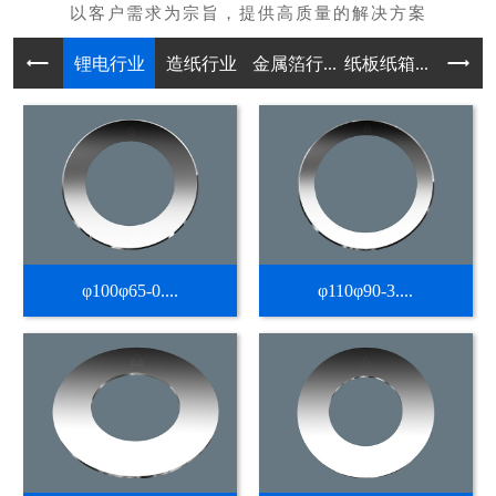
锂电行业
造纸行业
金属箔行...
纸板纸箱...
不干胶热
φ100φ65-0....
φ110φ90-3....