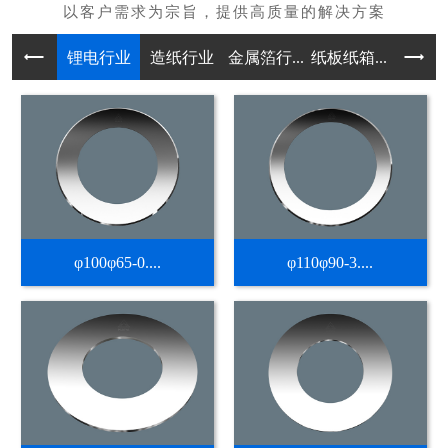
锂电行业
造纸行业
金属箔行...
纸板纸箱...
不干胶热
φ100φ65-0....
φ110φ90-3....