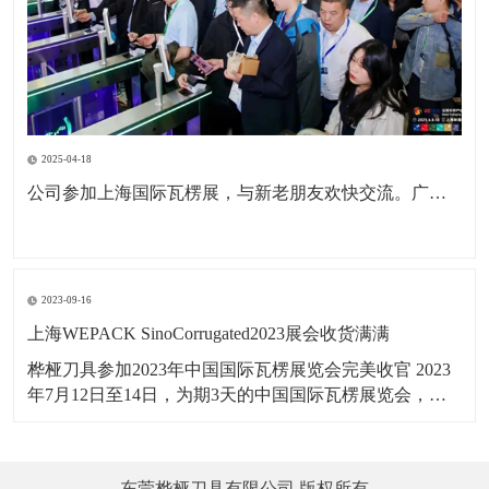
2025-04-18
公司参加上海国际瓦楞展，与新老朋友欢快交流。广东包协纸委会领导亲临现场参观。本次展会为公司深耕国内市场，拓展海外市场，更前进了一步。
2023-09-16
上海WEPACK SinoCorrugated2023展会收货满满
桦桠刀具参加2023年中国国际瓦楞展览会完美收官 2023
年7月12日至14日，为期3天的中国国际瓦楞展览会，在
上海虹桥国家会展中心举行，桦桠刀具，以：“做专业，
做精品”理念，携带产品参展。向四海宾朋展示了桦桠的
专业风采，吸引全球的客商参与交流，精彩盛况，一起
东莞桦桠刀具有限公司 版权所有