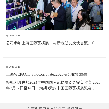
2025-04-18
公司参加上海国际瓦楞展，与新老朋友欢快交流。广东包协纸委会领导亲临现场参观。本次展会为公司深耕国内市场，拓展海外市场，更前进了一步。
2023-09-16
上海WEPACK SinoCorrugated2023展会收货满满
桦桠刀具参加2023年中国国际瓦楞展览会完美收官 2023
年7月12日至14日，为期3天的中国国际瓦楞展览会，在
上海虹桥国家会展中心举行，桦桠刀具，以：“做专业，
做精品”理念，携带产品参展。向四海宾朋展示了桦桠的
专业风采，吸引全球的客商参与交流，精彩盛况，一起
东莞桦桠刀具有限公司 版权所有