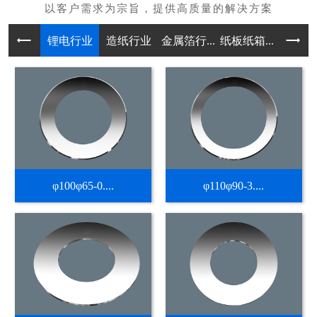
锂电行业
造纸行业
金属箔行...
纸板纸箱...
不干胶热
φ100φ65-0....
φ110φ90-3....