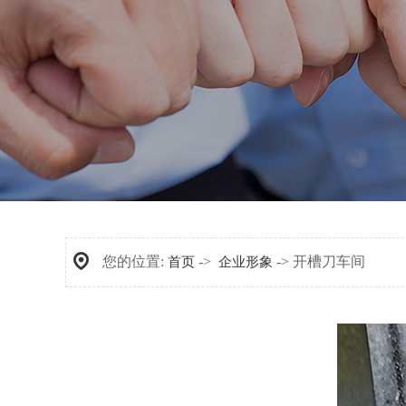
薄
您的位置:
->
-> 开槽刀车间
首页
企业形象