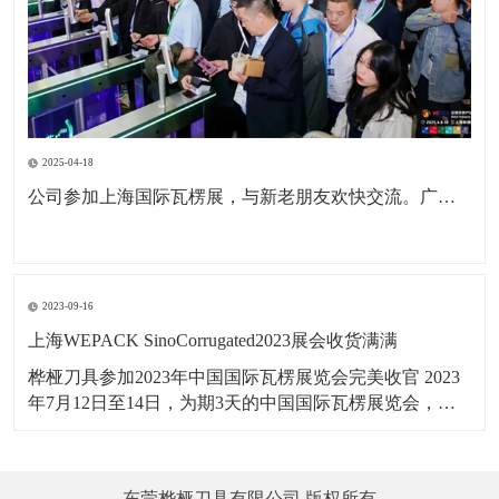
2025-04-18
公司参加上海国际瓦楞展，与新老朋友欢快交流。广东包协纸委会领导亲临现场参观。本次展会为公司深耕国内市场，拓展海外市场，更前进了一步。
2023-09-16
上海WEPACK SinoCorrugated2023展会收货满满
桦桠刀具参加2023年中国国际瓦楞展览会完美收官 2023
年7月12日至14日，为期3天的中国国际瓦楞展览会，在
上海虹桥国家会展中心举行，桦桠刀具，以：“做专业，
做精品”理念，携带产品参展。向四海宾朋展示了桦桠的
专业风采，吸引全球的客商参与交流，精彩盛况，一起
东莞桦桠刀具有限公司 版权所有