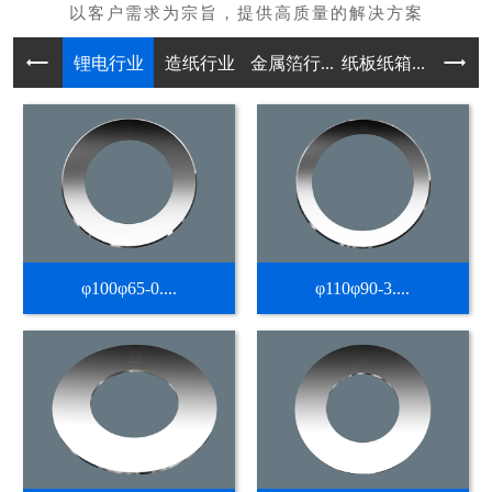
锂电行业
造纸行业
金属箔行...
纸板纸箱...
不干胶热
φ100φ65-0....
φ110φ90-3....