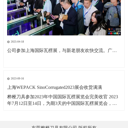
2025-04-18
公司参加上海国际瓦楞展，与新老朋友欢快交流。广东包协纸委会领导亲临现场参观。本次展会为公司深耕国内市场，拓展海外市场，更前进了一步。
2023-09-16
上海WEPACK SinoCorrugated2023展会收货满满
桦桠刀具参加2023年中国国际瓦楞展览会完美收官 2023
年7月12日至14日，为期3天的中国国际瓦楞展览会，在
上海虹桥国家会展中心举行，桦桠刀具，以：“做专业，
做精品”理念，携带产品参展。向四海宾朋展示了桦桠的
专业风采，吸引全球的客商参与交流，精彩盛况，一起
东莞桦桠刀具有限公司 版权所有