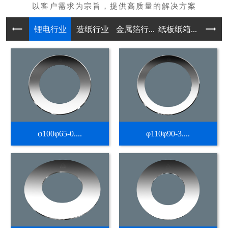
锂电行业
造纸行业
金属箔行...
纸板纸箱...
不干胶热
φ100φ65-0....
φ110φ90-3....