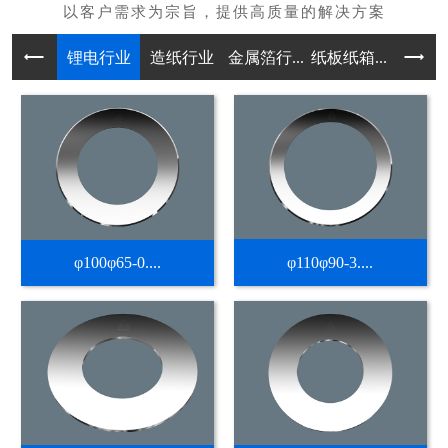
锂电行业
造纸行业
金属箔行...
纸板纸箱...
不干胶热
φ100φ65-0....
φ110φ90-3....