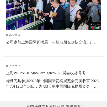
2025-04-18
公司参加上海国际瓦楞展，与新老朋友欢快交流。广东包协纸委会领导亲临现场参观。本次展会为公司深耕国内市场，拓展海外市场，更前进了一步。
2023-09-16
上海WEPACK SinoCorrugated2023展会收货满满
桦桠刀具参加2023年中国国际瓦楞展览会完美收官 2023
年7月12日至14日，为期3天的中国国际瓦楞展览会，在
上海虹桥国家会展中心举行，桦桠刀具，以：“做专业，
做精品”理念，携带产品参展。向四海宾朋展示了桦桠的
专业风采，吸引全球的客商参与交流，精彩盛况，一起
东莞桦桠刀具有限公司 版权所有