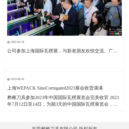
2025-04-18
公司参加上海国际瓦楞展，与新老朋友欢快交流。广东包协纸委会领导亲临现场参观。本次展会为公司深耕国内市场，拓展海外市场，更前进了一步。
2023-09-16
上海WEPACK SinoCorrugated2023展会收货满满
桦桠刀具参加2023年中国国际瓦楞展览会完美收官 2023
年7月12日至14日，为期3天的中国国际瓦楞展览会，在
上海虹桥国家会展中心举行，桦桠刀具，以：“做专业，
做精品”理念，携带产品参展。向四海宾朋展示了桦桠的
专业风采，吸引全球的客商参与交流，精彩盛况，一起
东莞桦桠刀具有限公司 版权所有