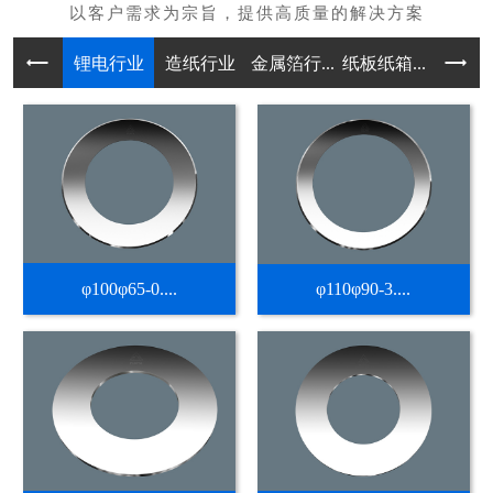
锂电行业
造纸行业
金属箔行...
纸板纸箱...
不干胶热
φ100φ65-0....
φ110φ90-3....