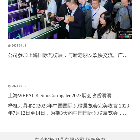
2025-04-18
公司参加上海国际瓦楞展，与新老朋友欢快交流。广东包协纸委会领导亲临现场参观。本次展会为公司深耕国内市场，拓展海外市场，更前进了一步。
2023-09-16
上海WEPACK SinoCorrugated2023展会收货满满
桦桠刀具参加2023年中国国际瓦楞展览会完美收官 2023
年7月12日至14日，为期3天的中国国际瓦楞展览会，在
上海虹桥国家会展中心举行，桦桠刀具，以：“做专业，
做精品”理念，携带产品参展。向四海宾朋展示了桦桠的
专业风采，吸引全球的客商参与交流，精彩盛况，一起
东莞桦桠刀具有限公司 版权所有