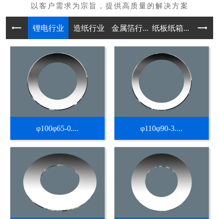
锂电行业
造纸行业
金属箔行...
纸板纸箱...
不干胶热
φ100φ65-0....
φ110φ90-3....