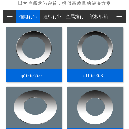
锂电行业
造纸行业
金属箔行...
纸板纸箱...
不干胶热
φ100φ65-0....
φ110φ90-3....