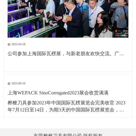
2025-04-18
公司参加上海国际瓦楞展，与新老朋友欢快交流。广东包协纸委会领导亲临现场参观。本次展会为公司深耕国内市场，拓展海外市场，更前进了一步。
2023-09-16
上海WEPACK SinoCorrugated2023展会收货满满
桦桠刀具参加2023年中国国际瓦楞展览会完美收官 2023
年7月12日至14日，为期3天的中国国际瓦楞展览会，在
上海虹桥国家会展中心举行，桦桠刀具，以：“做专业，
做精品”理念，携带产品参展。向四海宾朋展示了桦桠的
专业风采，吸引全球的客商参与交流，精彩盛况，一起
东莞桦桠刀具有限公司 版权所有