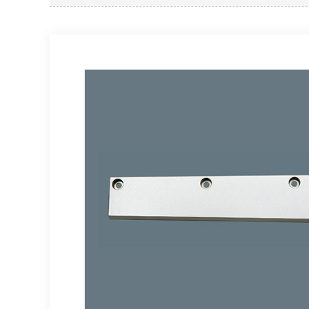
卷绕、制片、隔膜切刀
复卷
大圆
隔膜齿刀
刮刀
复卷
非标异形刀
刮刀
抽纸面刀