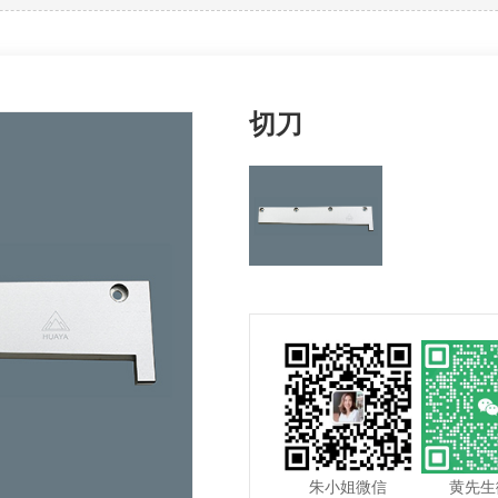
刀
钨
刀
开
刀
其他
切刀
底刀
风
黄先生
朱小姐微信