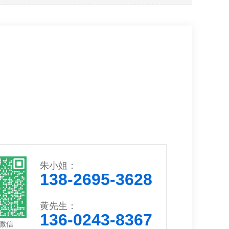
钢刀单刀
槽机刀片
刀片及配件
蜂窝纸刀
机破碎刀
朱小姐：
138-2695-3628
黄先生：
136-0243-8367
微信