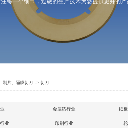
专注每一个细节，过硬的生产技术为您提供更好的产
中药行业
生活用纸行业
印刷行业
轮胎行业
膜、橡塑、标签、食品
行业
->
、制片、隔膜切刀
切刀
业
金属箔行业
纸板
螺
行业
印刷行业
轮