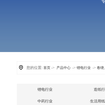
薄
您的位置:
->
->
->
首页
产品中心
锂电行业
卷绕
锂电行业
造纸行
锂电分切圆刀
齿刀
中药行业
生活用纸