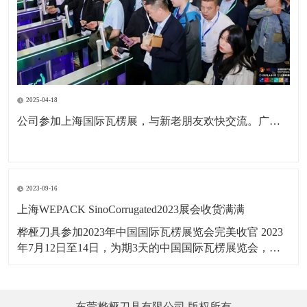
2025-04-18
公司参加上海国际瓦楞展，与新老朋友欢快交流。广东包协纸委会领导亲临现场参观。本次展会为公司深耕国内市场，拓展海外市场，更前进了一步。
2023-09-16
上海WEPACK SinoCorrugated2023展会收货满满
桦桠刀具参加2023年中国国际瓦楞展览会完美收官 2023
年7月12日至14日，为期3天的中国国际瓦楞展览会，在
上海虹桥国家会展中心举行，桦桠刀具，以：“做专业，
做精品”理念，携带产品参展。向四海宾朋展示了桦桠的
专业风采，吸引全球的客商参与交流，精彩盛况，一起
东莞桦桠刀具有限公司 版权所有