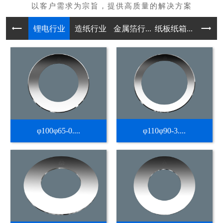
锂电行业
造纸行业
金属箔行...
纸板纸箱...
不干胶热
φ100φ65-0....
φ110φ90-3....