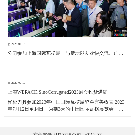
2025-04-18
公司参加上海国际瓦楞展，与新老朋友欢快交流。广东包协纸委会领导亲临现场参观。本次展会为公司深耕国内市场，拓展海外市场，更前进了一步。
2023-09-16
上海WEPACK SinoCorrugated2023展会收货满满
桦桠刀具参加2023年中国国际瓦楞展览会完美收官 2023
年7月12日至14日，为期3天的中国国际瓦楞展览会，在
上海虹桥国家会展中心举行，桦桠刀具，以：“做专业，
做精品”理念，携带产品参展。向四海宾朋展示了桦桠的
专业风采，吸引全球的客商参与交流，精彩盛况，一起
东莞桦桠刀具有限公司 版权所有