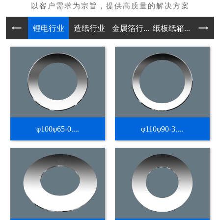
锂电行业
造纸行业
金属箔行...
纸板纸箱...
不干胶热
φ100φ65-0....
φ110φ90-3....