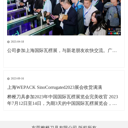
2025-04-18
公司参加上海国际瓦楞展，与新老朋友欢快交流。广东包协纸委会领导亲临现场参观。本次展会为公司深耕国内市场，拓展海外市场，更前进了一步。
2023-09-16
上海WEPACK SinoCorrugated2023展会收货满满
桦桠刀具参加2023年中国国际瓦楞展览会完美收官 2023
年7月12日至14日，为期3天的中国国际瓦楞展览会，在
上海虹桥国家会展中心举行，桦桠刀具，以：“做专业，
做精品”理念，携带产品参展。向四海宾朋展示了桦桠的
专业风采，吸引全球的客商参与交流，精彩盛况，一起
东莞桦桠刀具有限公司 版权所有