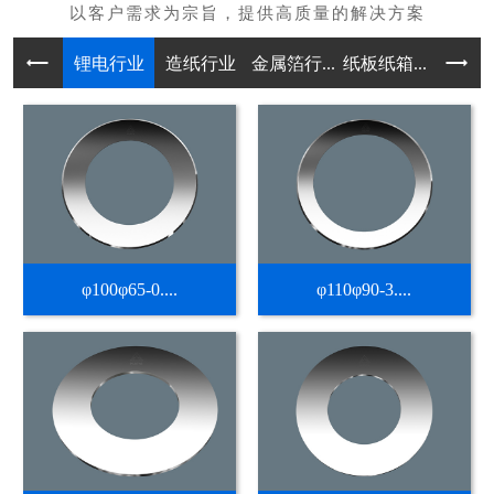
锂电行业
造纸行业
金属箔行...
纸板纸箱...
不干胶热
φ100φ65-0....
φ110φ90-3....